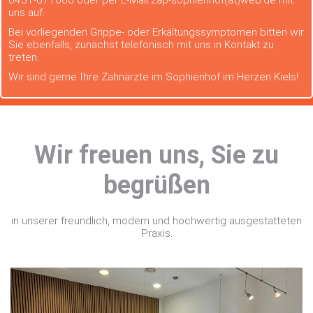
0431-671666 oder per E-Mail zap-sophienhof(at)web.de mit
uns auf.
Bei vorliegenden Grippe- oder Erkältungssymptomen bitten wir
Sie ebenfalls, zunächst telefonisch mit uns in Kontakt zu
treten.
Wir sind gerne Ihre Zahnärzte im Sophienhof im Herzen Kiels!
Wir freuen uns, Sie zu
begrüßen
in unserer freundlich, modern und hochwertig ausgestatteten
Praxis.